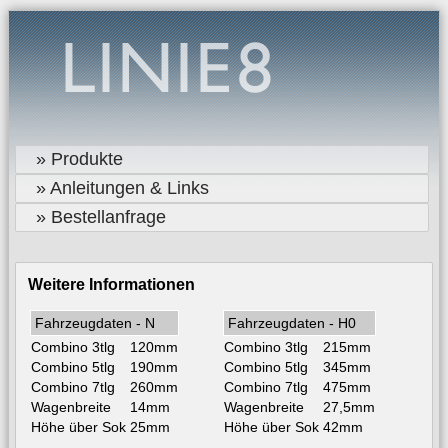
» Produkte
» Anleitungen & Links
» Bestellanfrage
Weitere Informationen
Fahrzeugdaten - N
Fahrzeugdaten - H0
Combino 3tlg
120mm
Combino 3tlg
215mm
Combino 5tlg
190mm
Combino 5tlg
345mm
Combino 7tlg
260mm
Combino 7tlg
475mm
Wagenbreite
14mm
Wagenbreite
27,5mm
Höhe über Sok
25mm
Höhe über Sok
42mm