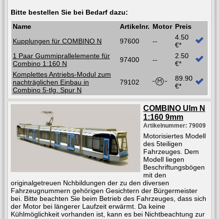
Bitte bestellen Sie bei Bedarf dazu:
Name
Artikelnr.
Motor
Preis
4.50
Kupplungen für COMBINO N
97600
--
€*
1 Paar Gummiprallelemente für
2.50
97400
--
Combino 1:160 N
€*
Komplettes Antriebs-Modul zum
89.90
nachträglichen Einbau in
79102
€*
Combino 5-tlg. Spur N
COMBINO Ulm N
1:160 9mm
Artikelnummer: 79009
Motorisiertes Modell
des 5teiligen
Fahrzeuges. Dem
Modell liegen
Beschriftungsbögen
mit den
originalgetreuen Nchbildungen der zu den diversen
Fahrzeugnummern gehörigen Gesichtern der Bürgermeister
bei. Bitte beachten Sie beim Betrieb des Fahrzeuges, dass sich
der Motor bei längerer Laufzeit erwärmt. Da keine
Kühlmöglichkeit vorhanden ist, kann es bei Nichtbeachtung zur