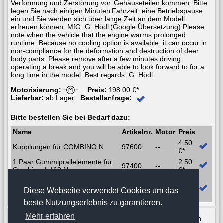
Verformung und Zerstörung von Gehäuseteilen kommen. Bitte
legen Sie nach einigen Minuten Fahrzeit, eine Betriebspause
ein und Sie werden sich über lange Zeit an dem Modell
erfreuen können. MfG. G. Hödl (Google Übersetzung) Please
note when the vehicle that the engine warms prolonged
runtime. Because no cooling option is available, it can occur in
non-compliance for the deformation and destruction of deer
body parts. Please remove after a few minutes driving,
operating a break and you will be able to look forward to for a
long time in the model. Best regards. G. Hödl
Motorisierung:
Preis:
198.00 €*
Lieferbar:
ab Lager
Bestellanfrage:
Bitte bestellen Sie bei Bedarf dazu:
Name
Artikelnr.
Motor
Preis
4.50
Kupplungen für COMBINO N
97600
--
€*
1 Paar Gummiprallelemente für
2.50
97400
--
Combino 1:160 N
€*
Komplettes Antriebs-Modul zum
89.90
nachträglichen Einbau in
79102
Diese Webseite verwendet Cookies um das
€*
Combino 5-tlg. Spur N
beste Nutzungserlebnis zu garantieren.
Mehr erfahren
* zu den angegebenen Preisen kommen die Versandkosten