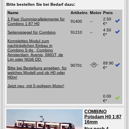
Bitte bestellen Sie bei Bedarf dazu:
Name
Artikelnr.
Motor
Preis
1 Paar Gummiprallelemente für
2.50
91400
--
Combino 1:87 H0
€*
4.50
Seitenspiegel für Combino
91210
--
€*
Komplettes Modul zum
nachträglichen Einbau in
Combino 5-tlg., Combino
Amsterdam, Avenio, 6MGT, de
Lijn oder NGt6 DD.
89.90
90701
€*
Bitte bei Bestellung angeben, für
welches Modell und ob H0 oder
H0m!
Jetzt neu, mit 5-poligem Motor!
0.00
€*
COMBINO
Potsdam H0 1:87
16mm
Nur noch 4