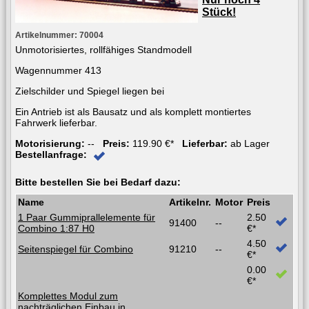
Stück!
Artikelnummer: 70004
Unmotorisiertes, rollfähiges Standmodell
Wagennummer 413
Zielschilder und Spiegel liegen bei
Ein Antrieb ist als Bausatz und als komplett montiertes
Fahrwerk lieferbar.
Motorisierung:
--
Preis:
119.90 €*
Lieferbar:
ab Lager
Bestellanfrage:
Bitte bestellen Sie bei Bedarf dazu:
Name
Artikelnr.
Motor
Preis
1 Paar Gummiprallelemente für
2.50
91400
--
Combino 1:87 H0
€*
4.50
Seitenspiegel für Combino
91210
--
€*
0.00
€*
Komplettes Modul zum
nachträglichen Einbau in