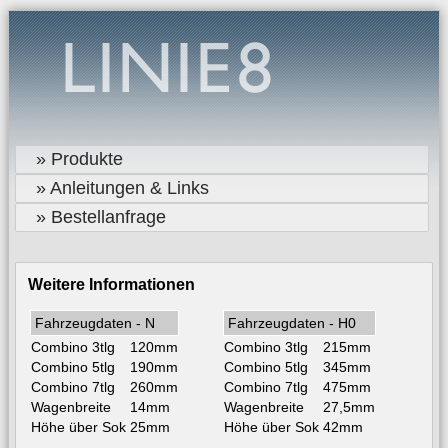
» Produkte
» Anleitungen & Links
» Bestellanfrage
Weitere Informationen
Fahrzeugdaten - N
Fahrzeugdaten - H0
Combino 3tlg
120mm
Combino 3tlg
215mm
Combino 5tlg
190mm
Combino 5tlg
345mm
Combino 7tlg
260mm
Combino 7tlg
475mm
Wagenbreite
14mm
Wagenbreite
27,5mm
Höhe über Sok
25mm
Höhe über Sok
42mm