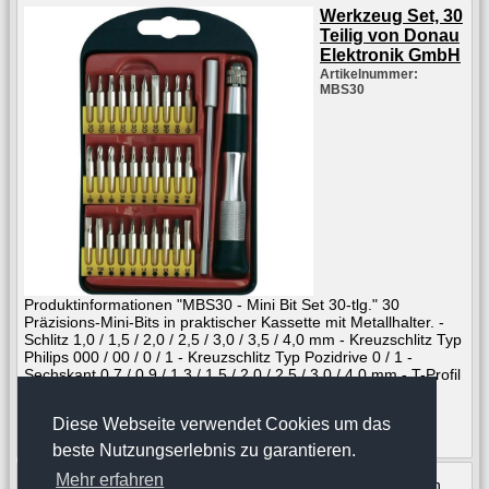
Werkzeug Set, 30
Teilig von Donau
Elektronik GmbH
Artikelnummer:
MBS30
Produktinformationen "MBS30 - Mini Bit Set 30-tlg." 30
Präzisions-Mini-Bits in praktischer Kassette mit Metallhalter. -
Schlitz 1,0 / 1,5 / 2,0 / 2,5 / 3,0 / 3,5 / 4,0 mm - Kreuzschlitz Typ
Philips 000 / 00 / 0 / 1 - Kreuzschlitz Typ Pozidrive 0 / 1 -
Sechskant 0,7 / 0,9 / 1,3 / 1,5 / 2,0 / 2,5 / 3,0 / 4,0 mm - T-Profil
T4 / T5 / T6 / T7 / T8 / T9 / T10 / T15 / T20
Diese Webseite verwendet Cookies um das
Motorisierung:
--
Preis:
14.95 €*
Lieferbar:
ab Lager
Bestellanfrage:
beste Nutzungserlebnis zu garantieren.
Mehr erfahren
* zu den angegebenen Preisen kommen die Versandkosten